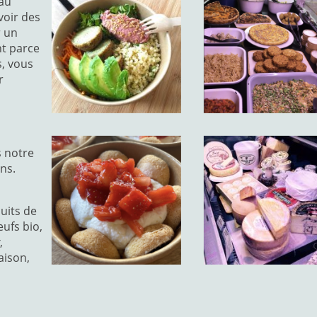
 au
voir des
r un
t parce
s, vous
r
s notre
ns.
duits de
eufs bio,
,
aison,