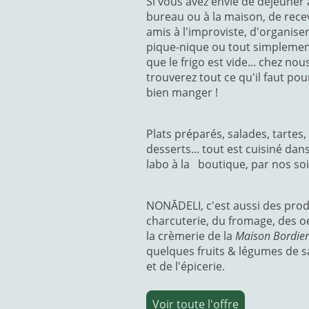
Si vous avez envie de déjeuner
bureau ou à la maison, de rece
amis à l'improviste, d'organise
pique-nique ou tout simplemen
que le frigo est vide... chez nou
trouverez tout ce qu'il faut pou
bien manger !
Plats préparés, salades, tartes,
desserts... tout est cuisiné dan
labo à la boutique, par nos soi
NONĀDELI, c'est aussi des pro
charcuterie, du fromage, des o
la crèmerie de la
Maison Bordier
quelques fruits & légumes de s
et de l'épicerie.
Voir toute l'offre