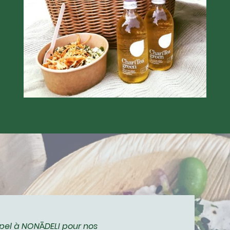
ppel à NON
Ā
DELI pour nos