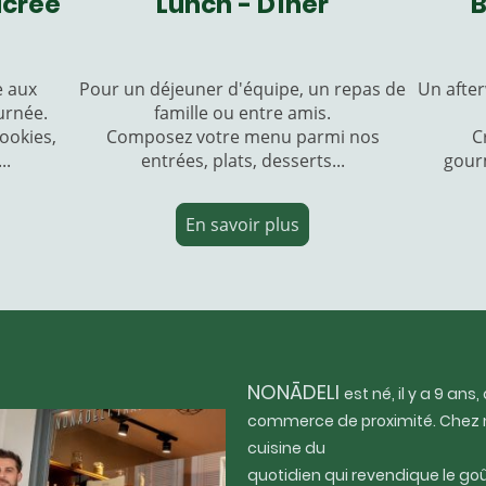
ucrée
Lunch - Dîner
B
e aux
Pour un déjeuner d'équipe, un repas de
Un after
urnée.
famille ou entre amis.
ookies,
Composez votre menu parmi nos
C
...
entrées, plats, desserts...
gour
En savoir plus
NONĀDELI
est né, il y a 9 ans
commerce de proximité. Chez n
cuisine du
quotidien qui revendique le goû