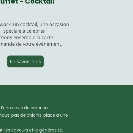
uffet - Cocktail
work, un cocktail, une occasion
spéciale à célébrer !
réons ensemble la carte
mande de votre évènement.
En savoir plus
, d'une envie de créer un
ous, pas de chichis, place à une
t, les saveurs et la générosité.